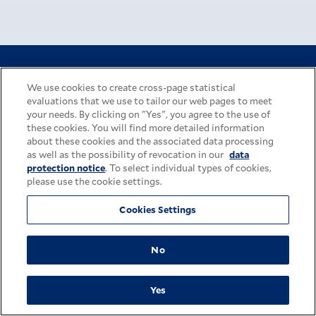
FOLGEN SIE UNS
We use cookies to create cross-page statistical
evaluations that we use to tailor our web pages to meet
your needs. By clicking on "Yes", you agree to the use of
these cookies. You will find more detailed information
Facebook
YouTube
twitter
about these cookies and the associated data processing
as well as the possibility of revocation in our
data
protection notice
. To select individual types of cookies,
please use the cookie settings.
LinkedIn
Xing
Instagra
Cookies Settings
No
Unternehmenswebsite
Yes
Impressum